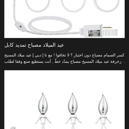
عيد الميلاد مصباح تمديد كابل
كسر الصمام مصباح دون اختبار ؟ لا تخافوا ! مع نا [ ديي ] عيد ميلاد المسيح
زخرفة عيد ميلاد المسيح مصباح يمدّد خطّ , أنت يستطيع صنع وفقا لطلب
الزّبون وأضاءت ك عطلة مشاهد بما أنّ ك يمتلك إرادة .