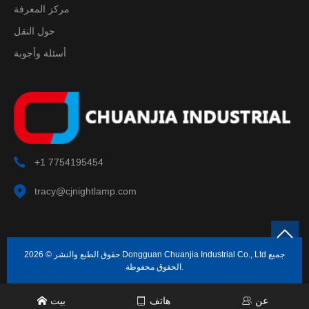
مركز المعرفة
حول النقل
أسئلة وأجوبة
+1 7754195454
tracy@cjnightlamp.com
حقوق الطبع والنشر © 2026 Dongguan Chuanjia Industrial Co., Ltd جميع
الحقوق محفوظة.
عن
هاتف
بيت