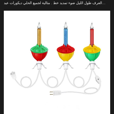
العرف طول الليل ضوء تمديد خط . مثالية لجميع الحلي ديكورات عيد
الميلاد ديي الخاص بك . ونحن على الصانع ، وتوفير وسيط ، وتوفير
التكاليف على الزواج منك . المستوردين وتجار الجملة ، حان الوقت للقيام
بأعمال تجارية مع الولايات المتحدة .