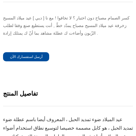
كسر الصمام مصباح دون اختبار ؟ لا تخافوا ! مع نا [ ديي ] عيد ميلاد المسيح
زخرفة عيد ميلاد المسيح مصباح يمدّد خطّ , أنت يستطيع صنع وفقا لطلب
الزّبون وأضاءت ك عطلة مشاهد بما أنّ ك يمتلك إرادة .
أرسل استفسارك الآن
تفاصيل المنتج
عيد الميلاد ضوء تمديد الحبل ، المعروف أيضا باسم عطلة ضوء
تمديد الحبل ، هو كابل مصممة خصيصا لتوسيع نطاق استخدام أضواء