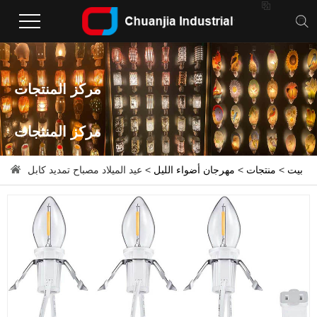

مركز المنتجات
مركز المنتجات
بيت
>
منتجات
>
مهرجان أضواء الليل
> عيد الميلاد مصباح تمديد كابل