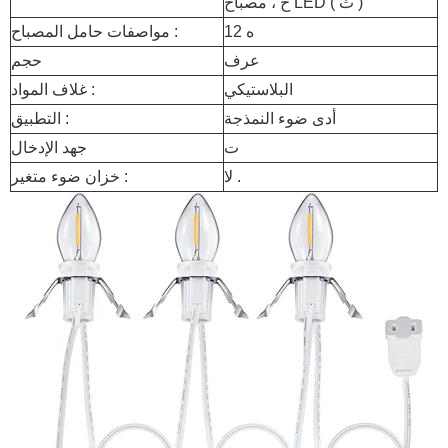
ح ، مصباح LED ( ث )
ه 12
مواصفات حامل المصباح :
عرف
حجم
البلاستيكي
غلاف المواد :
أدى ضوء النمذجة
التطبيق :
ت
جهد الإدخال
لا .
خزان ضوء متغير :