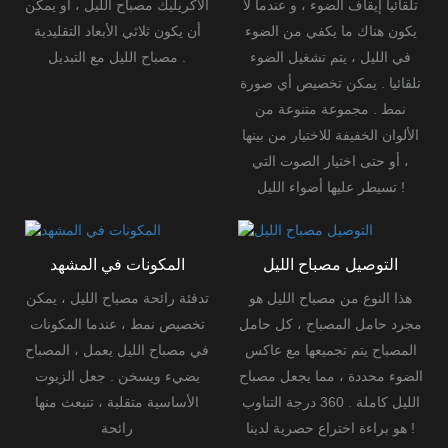
تلقائيا إيقاف الضوء ،
و عندما لا
الاكريليك مصباح الليل ، أو يمكن
يكون هناك ما يكفي من الضوء
أن يكون ثلاثي الأبعاد التقليدية
في الليل ، يتم تشغيل الضوء
مصباح الليل مع التبديل .
تلقائيا .
يمكن تخصيص أي صورة
نمط . مجموعة متنوعة من
الألوان الخفيفة للاختيار من بينها
، أو حتى اختيار الصوت التي
تسيطر عليها أضواء الليل !
التوصيل مصباح الليل
المكونات في المشهد
هذا النوع من مصباح الليل هو
تدفئة رائحة مصباح الليل ، يمكن
مجرد حامل المصباح ، كل حامل
تخصيص نمط ،
عندما المكونات
المصباح يتم تجميعها مع عاكس
في مصباح الليل يعمل ، المصباح
الضوء محددة ، مما يجعل مصباح
يضيء ويسخن .
جعل الزيوت
الليل كاملة .
360 درجة التناوب
الأساسية متقلبة ، تنبعث منها
هو براءة اختراع حصرية لدينا !
رائحة