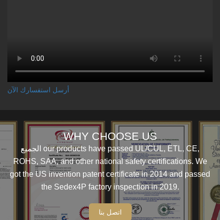
أرسل استفسارك الآن
WHY CHOOSE US
الجميع our products have passed UL/CUL, ETL, CE,
ROHS, SAA, and other national safety certifications. We
got the US invention patent certificate in 2014 and passed
the Sedex4P factory inspection in 2019.
اتصل بنا