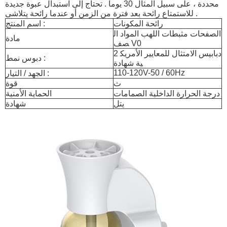
محددة ، على سبيل المثال 30 يوما . تحتاج إلى استبدال عبوة جديدة
للاستمتاع رائحة بعد فترة من الزمن أو عندما رائحة يتلاشى .
رائحة المكونات
اسم المنتج :
الصفحات مثبطات اللهب المواد ال
مادة
صف V0
2 دبابيس الامتثال للمعايير الأمريك
دبوس نمط :
ية شهادة
110-120V-50 / 60Hz
الجهد / التيار :
ث
قوة
درجة الحرارة الداخلية الصمامات
الحماية الأمنية
يتل
شهادة