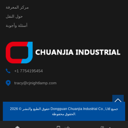
مركز المعرفة
حول النقل
أسئلة وأجوبة
+1 7754195454
tracy@cjnightlamp.com
حقوق الطبع والنشر © 2026 Dongguan Chuanjia Industrial Co., Ltd جميع
الحقوق محفوظة.