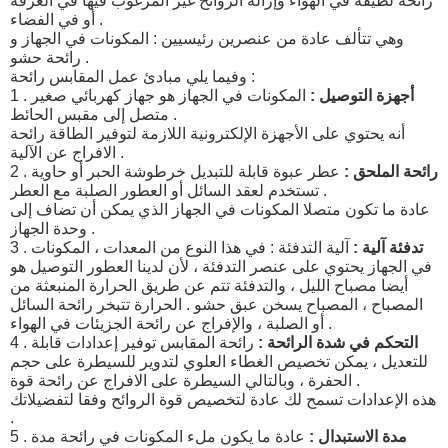
رائحة لطيفة في الهواء وإزالة الروائح غير المرغوب فيها في الغرفة
أو في الفضاء .
وهي تتألف عادة من عنصرين رئيسيين : المكونات في الجهاز و
رائحة حشو .
وفيما يلي مبادئ عمل المقابس رائحة :
أجهزة التوصيل :
المكونات في الجهاز هو جهاز كهربائي صغير
1 .
متصل إلى مقبس الحائط .
أنه يحتوي على الأجهزة الإلكترونية اللازمة لتوفير الطاقة رائحة
الافراج عن الآلية .
رائحة الملحق :
عطر عبوة قابلة للتبديل خرطوشة الحبر أو حاوية
2 .
تستخدم لعقد السائل أو العطور الصلبة مع العطر .
عادة ما تكون متصلا المكونات في الجهاز الذي يمكن أن تضاف إلى
وحدة الجهاز .
تدفئة آلية :
آلية التدفئة : في هذا النوع من المعدات ، المكونات
3 .
في الجهاز يحتوي على عنصر التدفئة ، لأن لدينا العطور التوصيل هو
أيضا مصباح الليل ، والتدفئة تتم عن طريق الحرارة المنبعثة من
المصباح ، المصباح يسخن عبق حشو . الحرارة تتبخر رائحة السائل
أو الصلبة ، والإفراج عن رائحة الجزيئات في الهواء .
التحكم في شدة الرائحة :
رائحة المقابس توفير إعدادات قابلة
4 .
للتعديل ، يمكن تخصيص الغطاء العلوي لتدوير للسيطرة على حجم
الحفرة ، وبالتالي السيطرة على الافراج عن رائحة قوة .
هذه الإعدادات تسمح لك عادة لتخصيص قوة الروائح وفقا لتفضيلاتك
.
مدة الاستبدال :
عادة ما يكون ملء المكونات في رائحة مدة
5 .