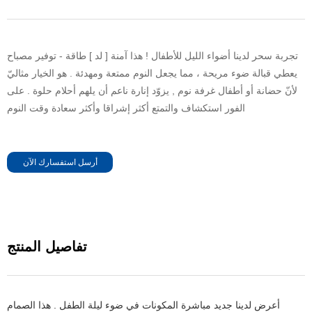
تجربة سحر لدينا أضواء الليل للأطفال ! هذا آمنة [ لد ] طاقة - توفير مصباح
يعطي قبالة ضوء مريحة ، مما يجعل النوم ممتعة ومهدئة . هو الخيار مثاليّ
لأنّ حضانة أو أطفال غرفة نوم , يزوّد إنارة ناعم أن يلهم أحلام حلوة . على
الفور استكشاف والتمتع أكثر إشراقا وأكثر سعادة وقت النوم
أرسل استفسارك الآن
تفاصيل المنتج
أعرض لدينا جديد مباشرة المكونات في ضوء ليلة الطفل . هذا الصمام