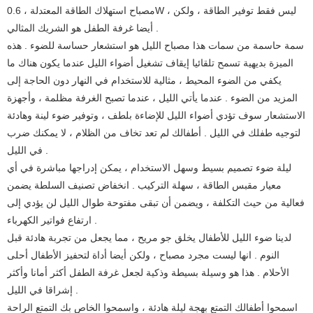
مصباح استهلاك الطاقة المعتدلة ، 0.6W ، ليس فقط توفير الطاقة ، ولكن
أيضا غرفة الطفل هو الشريك المثالي .
سمة حاسمة من سمات هذا مصباح الليل هو استشعار حساسة للضوء . هذه
الميزة بديهية تسمح تلقائيا إيقاف تشغيل أضواء الليل عندما يكون هناك ما
يكفي من الضوء المحيط ، مثالية للاستخدام في النهار دون الحاجة إلى
المزيد من الضوء . عندما يأتي الليل ، عندما تصبح الغرفة مظلمة ، وأجهزة
الاستشعار سوف تؤدي أضواء الليل للإضاءة بلطف ، وتوفير ضوء لينة وهادئة
لتوجيه طفلك في الليل . أطفالك لم تعد تخاف من الظلام ، لا يمكنك ضرب
في الليل .
ليلة ضوء تصميم بسيط وسهل الاستخدام ، يمكن إدراجها مباشرة في أي
معيار مقبس الطاقة ، سهلة التركيب . انخفاض تصنيف السلطة يضمن
فعالية من حيث التكلفة ، ويضمن أن تبقى مفتوحة طوال الليل لن يؤدي إلى
ارتفاع فواتير الكهرباء .
لدينا ضوء الليل للأطفال يخلق جو مريح ، مما يجعل من تجربة هادئة قبل
النوم . انها ليست مجرد مصباح ، ولكن أيضا أداة لتحفيز الأطفال أحلى
الأحلام . هذا هو وسيلة بسيطة وذكية لجعل غرفة الطفل أكثر أمانا وأكثر
إشراقا في الليل .
اسمحوا أطفالك التمتع بهجة ليلة هادئة ، واسمحوا الخاص بك التمتع الراحة