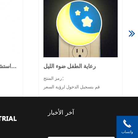
رعاية الطفل ضوء الليل
إدراج نوع الصمام ضوء استشعار للأطفال مصباح الليل
رمز المنتج：
قم بتسجيل الدخول لرؤية السعر
آخر الأخبار
واتساب