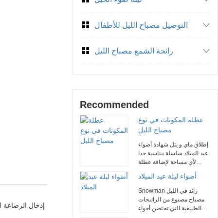
التوصيل مصباح الليل للأطفال
رائحة الشمع مصباح الليل
Recommended
عطلة المكونات في نوع
مصباح الليل
إطلاق ماي و يتل شهادة أضواء
عيد الميلاد سلسلة مناسبة جدا
لأي مساحة لإضافة عطلة
الفرح . نا براءة اختراع 360
أضواء ليلة عيد الميلاد
درجة [ روتور سد ] مناسبة لأنّ
مقبس تجويف مختلفة , يضمن
Snowman زائد في الليل
قوة ثابتة . سلسلة مصنوعة من
مصباح مصنوع من الراتنجات
إدخال الرضاعة ال
الراتنج الطبيعي ، بما في ذلك
الطبيعية التي تحتضن أجواء
شجرة عيد الميلاد ، ثلج ، سانتا
احتفالية . هذا 360 درجة