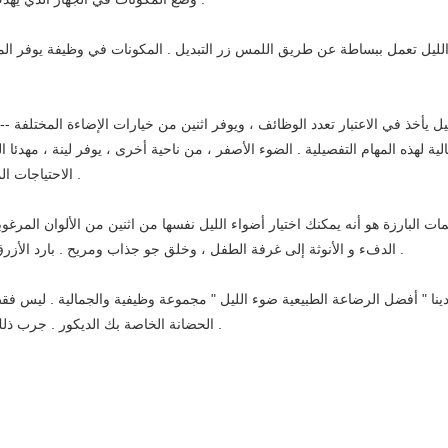
اء الليل تعمل ببساطة عن طريق اللمس زر التبديل . المكونات في وظيفة يوفر ال
ل يأخذ في الاعتبار تعدد الوظائف ، ويوفر اثنين من خيارات الإضاءة المختلفة 
لية لهذه المهام التفصيلية . الضوء الأصفر ، من ناحية أخرى ، يوفر لينة ، مهدئا 
الاحتياجات المحددة الخاصة بك في أي وقت معين ، وتوفير أفضل بيئة التغذية لطفلك الصغير .
ت البارزة هو أنه يمكنك اختيار أضواء الليل نفسها من اثنين من الألوان المرغوب
الدفء و الأنوثة إلى غرفة الطفل ، وخلق جو جذاب ومريح . بارد الأزرق يوفر تأثير مهدئ ، ويساعد على خلق بيئة هادئة وسلمية التي تساعد على النوم .
دينا " أفضل الرضاعة الطبيعية ضوء الليل " مجموعة وظيفية والجمالية . ليس فقط
الحضانة الخاصة بك الديكور . جرب ذلك بنفسك ، تجربة الاسترخاء والراحة التي تجلب لك في رحلة الرضاعة الطبيعية .