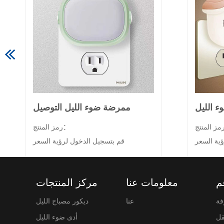
ء الليل
ممرضة ضوء الليل التوصيل
رمز المنتج：
ية السعر
قم بتسجيل الدخول لرؤية السعر
م
معلومات عنا
مركز المنتجات
فة
عنا
ديكور مصباح الليل
قل
أدى ضوء الليل