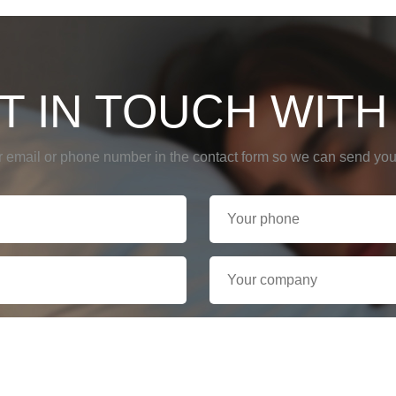
T IN TOUCH WITH
r email or phone number in the contact form so we can send you 