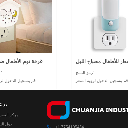
غرفة نوم الأطفال ضو
رمز المنتج：
رمز المنتج：
قم بتسجيل الدخول لرؤية السعر
قم بتسجيل الدخول لرؤ
يدع
مركز المعر
حول الن
+1 7754195454