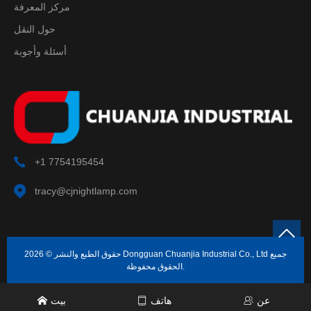
مركز المعرفة
حول النقل
أسئلة وأجوبة
+1 7754195454
tracy@cjnightlamp.com
حقوق الطبع والنشر © 2026 Dongguan Chuanjia Industrial Co., Ltd جميع
الحقوق محفوظة.
عن
هاتف
بيت