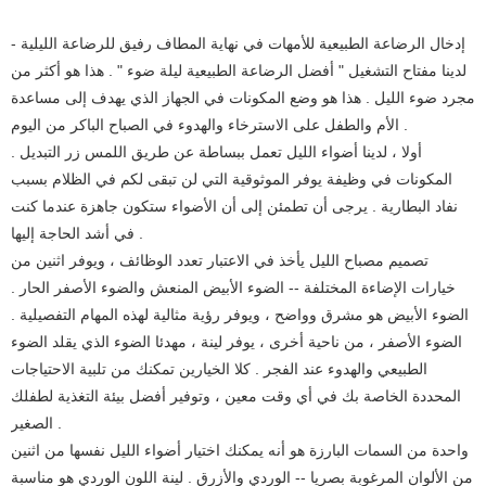
إدخال الرضاعة الطبيعية للأمهات في نهاية المطاف رفيق للرضاعة الليلية -
لدينا مفتاح التشغيل " أفضل الرضاعة الطبيعية ليلة ضوء " . هذا هو أكثر من
مجرد ضوء الليل . هذا هو وضع المكونات في الجهاز الذي يهدف إلى مساعدة
الأم والطفل على الاسترخاء والهدوء في الصباح الباكر من اليوم .
أولا ، لدينا أضواء الليل تعمل ببساطة عن طريق اللمس زر التبديل .
المكونات في وظيفة يوفر الموثوقية التي لن تبقى لكم في الظلام بسبب
نفاد البطارية . يرجى أن تطمئن إلى أن الأضواء ستكون جاهزة عندما كنت
في أشد الحاجة إليها .
تصميم مصباح الليل يأخذ في الاعتبار تعدد الوظائف ، ويوفر اثنين من
خيارات الإضاءة المختلفة -- الضوء الأبيض المنعش والضوء الأصفر الحار .
الضوء الأبيض هو مشرق وواضح ، ويوفر رؤية مثالية لهذه المهام التفصيلية .
الضوء الأصفر ، من ناحية أخرى ، يوفر لينة ، مهدئا الضوء الذي يقلد الضوء
الطبيعي والهدوء عند الفجر . كلا الخيارين تمكنك من تلبية الاحتياجات
المحددة الخاصة بك في أي وقت معين ، وتوفير أفضل بيئة التغذية لطفلك
الصغير .
واحدة من السمات البارزة هو أنه يمكنك اختيار أضواء الليل نفسها من اثنين
من الألوان المرغوبة بصريا -- الوردي والأزرق . لينة اللون الوردي هو مناسبة