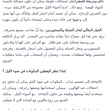
دائم ومريحة للسفر
النقل لمسافات طويلة يمكن أن تكون مشكلة بالنسبة
للمواد الهشة . ومع ذلك ، لدينا أضواء الليل مصنوعة من الاكريليك مرنة ،
دون التعرض للزجاج . يمكن أن تصمد أمام اختبار النقل والتأكد من أنها تصل
إلى وجهتها في حالة جيدة وعلى استعداد دائماً أن تكون مبهرة .
الخيار المثالي لتجار الجملة والمستوردين
: بما أنّ صاحب مصنع محترفة ,
يزوّد نحن هذا ليل مصباح جدّا يتقدّم مباشرة من المصدر , أيّ يزيل التكلفة
من وسيط إضافيّة على نحو فعّال . مع التركيز على الهدايا والديكور
المستوردين وتجار الجملة يمكن الحصول على أسعار تنافسية ، وفرصة
لتخصيص وفقا لمتطلبات محددة ، وضمان أن المنتجات تلبي تماما متطلبات
السوق .
لماذا تنظر اليقطين المكونات في ضوء الليل ؟
بالإضافة إلى تصميم جذاب ، المكونات في ضوء الليل يمكن أن تخلق جو
احتفالات عيد الهالوين ، ويمكن استخدامها بوصفها زخرفة ، ويمكن أن
تستخدم أيضا بوصفها وظيفة من حلول الإضاءة . مع أضواء الليل ، يمكنك
الجمع بين روح هالوين مع المتانة التي لا تضاهى .