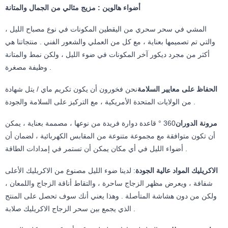
أضواء هالوين : مزيج مثالي من الجمال والمتانة
المشي في سحر سحري من اليقطين المكونات في نوع مصباح الليل ،
والتي تم تصميمها بعناية ، مع كل من العملي والشعور الفني . منتجاتنا هي
أكثر من مجرد ديكور آخر المكونات في ضوء الليل ، ولكن نمط والمتانة
وظيفة مصغرة .
الحفاظ على معايير السلامة
نحن فخورون أن يكون تكريم ماي / يتل شهادة
من الولايات المتحدة الأمريكية ، مع التركيز على السلامة والجودة .
مرونة الدوران
360 ° قاعدة دوارة فريدة من نوعها ، مصممة بعناية ، يمكن
أن تكون متوافقة مع مجموعة متنوعة من المقابس الكهربائية ، لضمان أن
أضواء الليل في أي مكان يمكن أن تستمر في إمدادات الطاقة .
الاكريليك المواد عالية الجودة
: لدينا ضوء الليل مصنوع من الاكريليك الأعلى
شفافة ، ويعرض مظهر الزجاج ساحرة ، والتقاط أناقة الزجاج واللمعان ،
ولكن من دون هشاشة المتأصلة . وهذا يعني أنك سوف تحصل على المنتج
الذي يجمع بين سحر الزجاج الاكريليك صلابة .