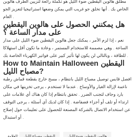
مطلق هالوين اليقطين ضوء الليل هو تكملة رائعة لتزيين الطرف هالوين
الخاص بك . أنها تخلق جو غريب التي يمكن وضعها استراتيجيا لتعزيز الجو
العام .
هل يمكنني الحصول على هالوين اليقطين
على مدار الساعة ؟
نعم ، إذا لزم الأمر ، يمكنك جعل هالوين اليقطين ضوء الليل على مدار
الساعة . وهي مصممة للاستخدام المستمر ، وعادة ما تكون أقل استهلاكا
للطاقة ، وبالتالي لن يكون لها تأثير كبير على فواتير الكهرباء الخاصة بك .
How to Maintain Halloween اليقطين
مصباح الليل?
افصل قابس توصيل مصباح الليل بانتظام ، مسح خارج بقطعة قماش رطبة
ناعمة لإزالة الغبار والأوساخ . عندما لا تستخدم ، يرجى تخزينها في مكان
بارد وجاف لتجنب الضرر . تحقق بانتظام إذا كان هناك أي علامات على
ارتداء أو تلف أو أجزاء فضفاضة . إذا كان لديك أي أسئلة ، يرجى التوقف
عن استخدام الاتصال بالشركة المصنعة للحصول على تعليمات حول إصلاح
أو استبدال .
هالوين اليقطين ضوء الليل
اليقطين مصباح الليل
العلامة: