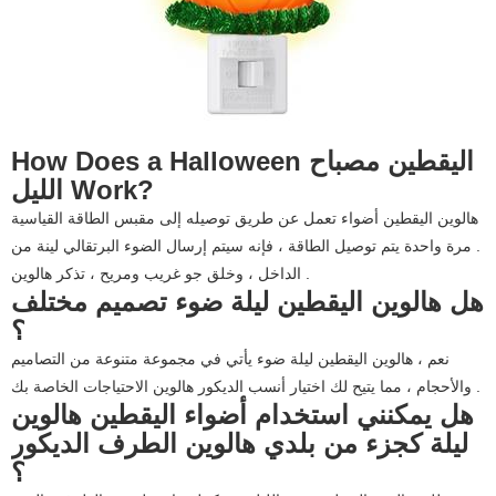
How Does a Halloween اليقطين مصباح
الليل Work?
هالوين اليقطين أضواء تعمل عن طريق توصيله إلى مقبس الطاقة القياسية
. مرة واحدة يتم توصيل الطاقة ، فإنه سيتم إرسال الضوء البرتقالي لينة من
الداخل ، وخلق جو غريب ومريح ، تذكر هالوين .
هل هالوين اليقطين ليلة ضوء تصميم مختلف
؟
نعم ، هالوين اليقطين ليلة ضوء يأتي في مجموعة متنوعة من التصاميم
والأحجام ، مما يتيح لك اختيار أنسب الديكور هالوين الاحتياجات الخاصة بك .
هل يمكنني استخدام أضواء اليقطين هالوين
ليلة كجزء من بلدي هالوين الطرف الديكور
؟