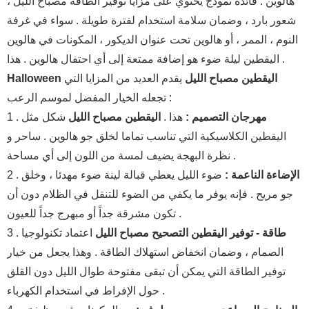
هالوين . فائدة نموذج يحتوي على مزايا توفير الطاقة مصباح الليل ،
شعور بارد ، وضمان سلامة استخدام لفترة طويلة . سواء في غرفة
النوم ، الممر ، أو هالوين تحت عنوان الديكور ، المكونات في هالوين
اليقطين ليلة ضوء هو إضافة ممتعة إلى أي احتفال هالوين . هذا .
Halloween اليقطين مصباح الليل
يقدم العديد من المزايا التي
تجعله الخيار المفضل لموسم الرعب :
مهرجان التصميم :
هذا .
اليقطين مصباح الليل
شكل مثل
1 .
اليقطين الكلاسيكية التي تناسب تماما لخلق جو هالوين . ساحر و
نظرة البهجة يضيف لمسة من اللون إلى أي مساحة .
الإضاءة الناعمة :
ضوء الليل يعطي قبالة لينة ضوء مهدئا ، وخلق
2 .
جو مريح . فإنه يوفر ما يكفي من الضوء للتنقل في الظلام دون أن
تكون مشرقة جداً أو مبهرج جداً للعيون .
طاقة - توفير
اليقطين التصحيح مصباح الليل
اعتماد تكنولوجيا
3 .
الصمام ، وضمان انخفاض استهلاك الطاقة . وهذا يجعل من خيار
توفير الطاقة التي يمكن أن تبقى مفتوحة طوال الليل دون القلق
حول الإفراط في استخدام الكهرباء .