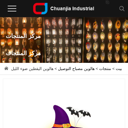

مركز المنتجات
مركز المنتجات
بيت
>
منتجات
>
هالوين مصباح التوصيل
> هالوين اليقطين ضوء الليل