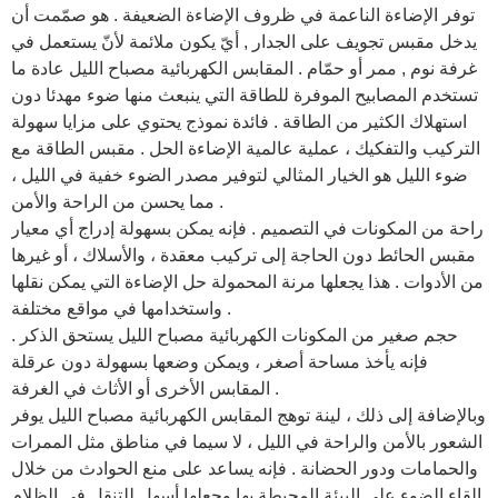
توفر الإضاءة الناعمة في ظروف الإضاءة الضعيفة . هو صمّمت أن
يدخل مقبس تجويف على الجدار , أيّ يكون ملائمة لأنّ يستعمل في
غرفة نوم , ممر أو حمّام . المقابس الكهربائية مصباح الليل عادة ما
تستخدم المصابيح الموفرة للطاقة التي ينبعث منها ضوء مهدئا دون
استهلاك الكثير من الطاقة . فائدة نموذج يحتوي على مزايا سهولة
التركيب والتفكيك ، عملية عالمية الإضاءة الحل . مقبس الطاقة مع
ضوء الليل هو الخيار المثالي لتوفير مصدر الضوء خفية في الليل ،
مما يحسن من الراحة والأمن .
راحة من المكونات في التصميم . فإنه يمكن بسهولة إدراج أي معيار
مقبس الحائط دون الحاجة إلى تركيب معقدة ، والأسلاك ، أو غيرها
من الأدوات . هذا يجعلها مرنة المحمولة حل الإضاءة التي يمكن نقلها
واستخدامها في مواقع مختلفة .
حجم صغير من المكونات الكهربائية مصباح الليل يستحق الذكر .
فإنه يأخذ مساحة أصغر ، ويمكن وضعها بسهولة دون عرقلة
المقابس الأخرى أو الأثاث في الغرفة .
وبالإضافة إلى ذلك ، لينة توهج المقابس الكهربائية مصباح الليل يوفر
الشعور بالأمن والراحة في الليل ، لا سيما في مناطق مثل الممرات
والحمامات ودور الحضانة . فإنه يساعد على منع الحوادث من خلال
إلقاء الضوء على البيئة المحيطة بها وجعلها أسهل للتنقل في الظلام