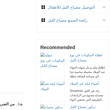
التوصيل مصباح الليل للأطفال
رائحة الشمع مصباح الليل
Recommended
عطلة المكونات في نوع
مصباح الليل
إطلاق ماي و يتل شهادة أضواء
عيد الميلاد سلسلة مناسبة جدا
لأي مساحة لإضافة عطلة
الفرح . نا براءة اختراع 360
أضواء ليلة عيد الميلاد
درجة [ روتور سد ] مناسبة لأنّ
مقبس تجويف مختلفة , يضمن
Snowman زائد في الليل
قوة ثابتة . سلسلة مصنوعة من
مصباح مصنوع من الراتنجات
الراتنج الطبيعي ، بما في ذلك
الطبيعية التي تحتضن أجواء
شجرة عيد الميلاد ، ثلج ، سانتا
هذا .
من الضرور
احتفالية . هذا 360 درجة
ديكور مصباح الليل
أضواء الليل . مناسبة جدا لتجار
الروتاري مصباح الديكور هو