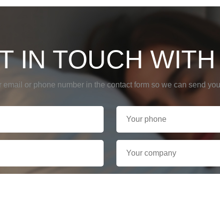
T IN TOUCH WITH
r email or phone number in the contact form so we can send you 