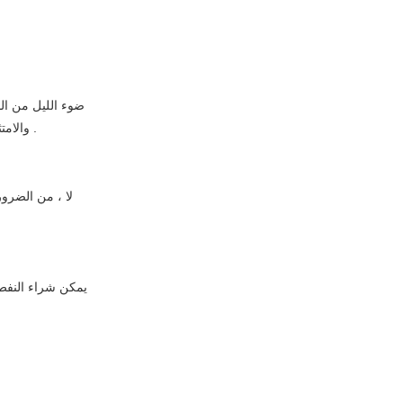
ضوء الليل من الض
والامتثال للمبادئ التوجيهية للسلامة التي تقدمها الشركة المصنعة . تأكد من اختيار الزيوت الأساسية للأطفال واستخدام الناشر في بيئة مناسبة لسن الطفل واحتياجاته .
لا ، من الضرور
يمكن شراء النفط 