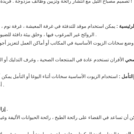
تصميم مصباح الليل مع انتشار رائحة وتزيين وظائف مزدوجة . فريدة من نوعها ، يمكن تخصيص موقع ضوء الليل ، ويمكن أيضا تخصيص نمط !
رئيسية :
يمكن استخدام موقد للتدفئة في غرفة المعيشة ، غرفة نوم ، 
الروائح غير المرغوب فيها ، وخلق بيئة دافئة للضيوف ، أو ببساطة إضافة رائحة استرخاء إلى الفضاء الشخصية الخاصة بك .
ضع سخانات الزيوت الأساسية في المكاتب أو أماكن العمل لتعزيز أجواء 
صحي
الأفران تستخدم عادة في المنتجعات الصحية ، وغرف التدليك أو الم
التأمل :
استخدام الزيوت الأساسية سخانات أثناء اليوغا أو التأمل يمكن
أن تساعد المشاركين على التركيز على تحقيق مستوى أعمق من الهدوء .
إدراج العطور يمكن أن تحييد بفعالية وإخفاء الروائح غير سارة .
إزا
كن أن تساعد في القضاء على رائحة الطبخ ، رائحة الحيوانات الأليفة وغي