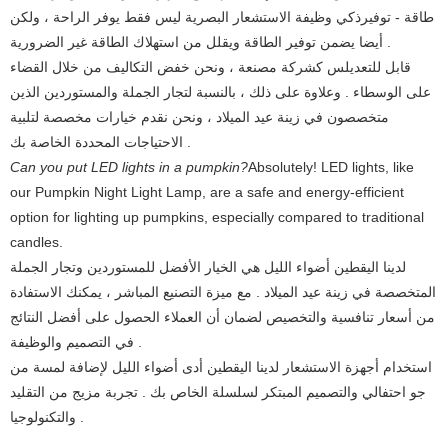
طاقة - توفير
ذكي وظيفة الاستشعار البصرية ليس فقط يوفر الراحة ، ولكن
أيضا يضمن توفير الطاقة ويقلل من استهلاك الطاقة غير الضرورية .
قابل للتعديل
س كشركة مصنعة ، ونحن خفض التكاليف من خلال القضاء
على الوسطاء . وعلاوة على ذلك ، بالنسبة لتجار الجملة والمستوردين الذين
متخصصون في زينة عيد الميلاد ، ونحن نقدم خيارات مخصصة لتلبية
الاحتياجات المحددة الخاصة بك .
Can you put LED lights in a pumpkin?
Absolutely! LED lights, like
our Pumpkin Night Light Lamp, are a safe and energy-efficient
option for lighting up pumpkins, especially compared to traditional
candles.
لدينا اليقطين أضواء الليل هي الخيار الأفضل للمستوردين وتجار الجملة
المتخصصة في زينة عيد الميلاد . مع ميزة التصنيع المباشر ، يمكنك الاستفادة
من أسعار تنافسية والتخصيص لضمان أن العملاء الحصول على أفضل النتائج
في التصميم والوظيفة .
استخدام أجهزة الاستشعار لدينا اليقطين أدى أضواء الليل لإضافة لمسة من
جو احتفالي والتصميم المبتكر لسلسلة الخاص بك . تجربة مزيج من التقليد
والتكنولوجيا .