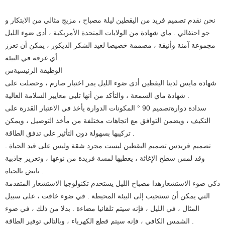
نحن نقدم تصميم فريد من اليقطين ليلة مصباح ، مزيج مثالي من الابتكار و
جو احتفالي . ماي شهادة من الولايات المتحدة الأمريكية ، أدى ضوء الليل
مجموعة آمنة وأنيقة ، مصممة خصيصا لعيد الشكر الديكور ، يمكن أن تعزز
أي غرفة في البيئة .
الوظيفة الرئيسية
س
شهادة ماي
س لدينا اليقطين أدى ضوء الليل يمر اختبار صارم ، وحصلت على
شهادة ماي السمعة ، والتأكد من أنها تلبي معايير السلامة العالية .
سدادة دوارة
تصميم 90 ° المكونات الدوارة يأخذ في الاعتبار القدرة على
التكيف ، ويضمن التوافق مع اتجاهات مختلفة من مأخذ التوصيل ، ويمكن
تركيبها بسهولة دون التأثير على تدفق الطاقة .
تصميم فريد
س تصميم اليقطين ليست مجرد شقة وليس على قيد الحياة .
وقد لمس سطح الإغاثة ، يعطيها لمسة فريدة من نوعها ، وتعزيز جاذبية
نابض بالحياة .
ذكي ضوء الاستشعار
هذا مصباح الليل يستخدم تكنولوجيا الاستشعار المتقدمة
التي يمكن أن تستجيب إلى البيئة المحيطة . في ضوء خافت ، على سبيل
المثال ، في الليل ، فإنه سيتم تلقائيا مضاءة . بدلا من ذلك ، في ضوء
الشمس الكافي ، فإنه سيتم قطع الكهرباء ، وبالتالي توفير الطاقة .