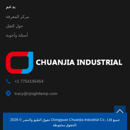
يدعم
مركز المعرفة
حول النقل
أسئلة وأجوبة
+1 7754195454
tracy@cjnightlamp.com
حقوق الطبع والنشر © 2026 Dongguan Chuanjia Industrial Co., Ltd جميع
الحقوق محفوظة.