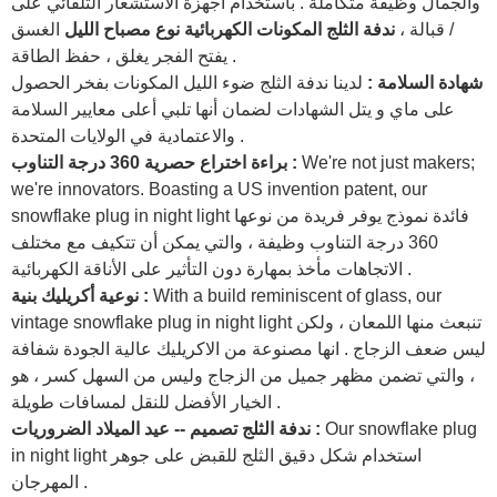
والجمال وظيفة متكاملة . باستخدام أجهزة الاستشعار التلقائي على
/ قبالة ،
ندفة الثلج المكونات الكهربائية نوع مصباح الليل
الغسق
يفتح الفجر يغلق ، حفظ الطاقة .
شهادة السلامة :
لدينا ندفة الثلج ضوء الليل المكونات بفخر الحصول
على ماي و يتل الشهادات لضمان أنها تلبي أعلى معايير السلامة
والاعتمادية في الولايات المتحدة .
We're not just makers;
براءة اختراع حصرية 360 درجة التناوب :
we're innovators. Boasting a US invention patent, our
فائدة نموذج يوفر فريدة من نوعها
snowflake plug in night light
360 درجة التناوب وظيفة ، والتي يمكن أن تتكيف مع مختلف
الاتجاهات مأخذ بمهارة دون التأثير على الأناقة الكهربائية .
With a build reminiscent of glass, our
نوعية أكريليك بنية :
تنبعث منها اللمعان ، ولكن
snowflake plug in night light
vintage
ليس ضعف الزجاج . انها مصنوعة من الاكريليك عالية الجودة شفافة
، والتي تضمن مظهر جميل من الزجاج وليس من السهل كسر ، هو
الخيار الأفضل للنقل لمسافات طويلة .
snowflake plug
Our
ندفة الثلج تصميم -- عيد الميلاد الضروريات :
استخدام شكل دقيق الثلج للقبض على جوهر
in night light
المهرجان .