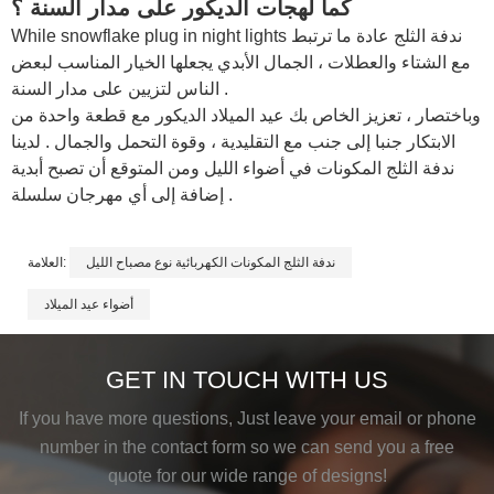
كما لهجات الديكور على مدار السنة ؟
ندفة الثلج عادة ما ترتبط
snowflake plug in night lights
While
مع الشتاء والعطلات ، الجمال الأبدي يجعلها الخيار المناسب لبعض
الناس لتزيين على مدار السنة .
وباختصار ، تعزيز الخاص بك عيد الميلاد الديكور مع قطعة واحدة من
الابتكار جنبا إلى جنب مع التقليدية ، وقوة التحمل والجمال . لدينا
ندفة الثلج المكونات في أضواء الليل ومن المتوقع أن تصبح أبدية
إضافة إلى أي مهرجان سلسلة .
ندفة الثلج المكونات الكهربائية نوع مصباح الليل
العلامة:
أضواء عيد الميلاد
GET IN TOUCH WITH US
If you have more questions, Just leave your email or phone
number in the contact form so we can send you a free
quote for our wide range of designs!