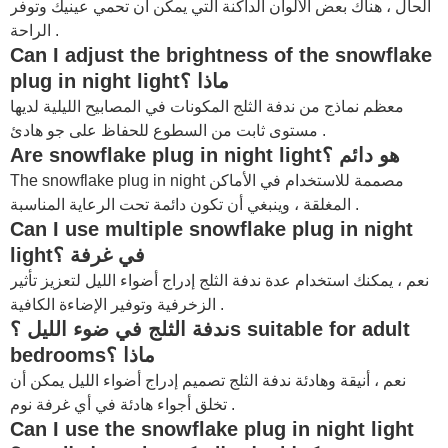
الحال ، هناك بعض الألوان الداكنة التي يمكن أن تحمي عينيك وتوفر
الراحة .
Can I adjust the brightness of the
snowflake
ماذا ؟
plug in night light
معظم نماذج من ندفة الثلج المكونات في المصابيح الليلية لديها
مستوى ثابت من السطوع للحفاظ على جو هادئ .
هو دائم ؟
snowflake plug in night light
Are
مصممة للاستخدام في الأماكن
snowflake plug in night
The
المغلقة ، وينبغي أن تكون دائمة تحت الرعاية المناسبة .
Can I use multiple
snowflake plug in night
في غرفة ؟
light
نعم ، يمكنك استخدام عدة ندفة الثلج إدراج أضواء الليل لتعزيز تأثير
الزخرفية وتوفير الإضاءة الكافية .
ندفة الثلج في ضوء الليل ؟s suitable for adult
bedroomsماذا ؟
نعم ، أنيقة وهادئة ندفة الثلج تصميم إدراج أضواء الليل يمكن أن
تخلق أجواء هادئة في أي غرفة نوم .
Can I use the
snowflake plug in night light