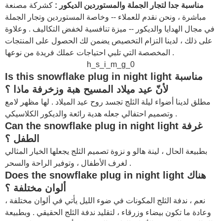
مناسبة جدا لتجار الجملة والمستوردين الديكور :
كشركة مصنعة
مباشرة ، ونحن نقدم للعملاء -- وخاصة المستوردين وتجار الجملة
في مجال الهدايا والديكور -- ميزة تنافسية لخفض التكاليف . وعلاوة
على ذلك ، لدينا التزام التخصيص يضمن لك الحصول على المنتجات
المخصصة التي تلبي احتياجات عملك فريدة من نوعها .
h_s_i_m_g_0
مناسبة
snowflake plug in night light
Is this
لأنّ عيد ميلاد المسيح هبة وزخرفة ماذا ؟
مطلق لدينا أضواء ليلة الثلج تجسد روح عيد الميلاد . لها مظهر لامع
وتصميم احتفالي جعله هدية رائعة والديكور الكلاسيكي .
غرفة
snowflake plug in night light
Can the
الطفل ؟
بطبيعة الحال ، لينة هالو و نزوة تصميم الثلج يجعلها الخيار المثالي
لغرف الأطفال ، وتوفير الراحة والسحر .
هناك
snowflake plug in night light
Does the
ألوان مختلفة ؟
نعم ، ندفة الثلج المكونات في ضوء الليل يأتي في ألوان مختلفة ،
وعادة ما تكون بيضاء وزرقاء ، لتقليد ندفة الثلج الحقيقي . وبطبيعة